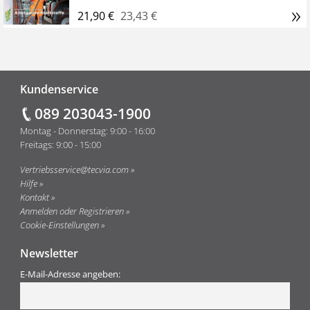
»
21,90 €
23,43 €
Fußzeile
Kundenservice
089 203043-1900
Montag - Donnerstag: 9:00 - 16:00
Freitags: 9:00 - 15:00
Vertriebsservice@tecvia.com
Hilfe
Kontakt
Anmelden oder Registrieren
Cookie-Einstellungen
Newsletter
E-Mail-Adresse angeben: