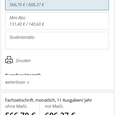
566,70 € / 606,37 €
Mini-Abo
131,40 € / 140,60 €
Studentenabo
Drucken
Kurzcharakteristik
Das Fachmagazin
VKU Verkehrsunfall und
weiterlesen
Fahrzeugtechnik
erscheint 11x im Jahr und informiert
Experten für Straßenverkehr, Kfz-Technik und
Fachzeitschrift, monatlich, 11 Ausgaben/ Jahr
Transportwesen kompetent und praxisnah über
ohne MwSt.
mit MwSt.
Ergebnisse aus der