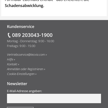
Schadensabwicklung.
Fußzeile
Kundenservice
089 203043-1900
Montag - Donnerstag: 9:00 - 16:00
Freitags: 9:00 - 15:00
Vertriebsservice@tecvia.com
Hilfe
Kontakt
Anmelden oder Registrieren
Cookie-Einstellungen
Newsletter
E-Mail-Adresse angeben: