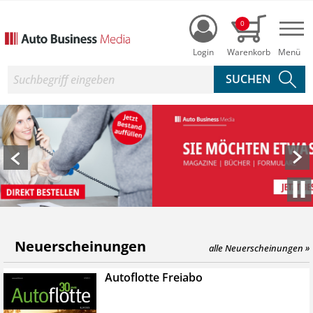
Login
0
Nav
Suche
uto Business Shop - Ihr Online-Shop fü
Neuerscheinungen
alle Neuerscheinungen »
Autoflotte Freiabo