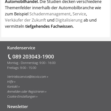
Automobilhandel.
Die Studien decken verschiedene
Themenfelder innerhalb der Automobilbranche wie
zum Beispiel
Schadenmanagement
,
Service
,
Verkäufer der Zukunft
und
Digitalisierung
ab und
vermitteln
tiefgehendes Fachwissen.
Fußzeile
Kundenservice
089 203043-1900
Montag - Donnerstag: 9:00 - 16:00
Freitags: 9:00 - 15:00
Vertriebsservice@tecvia.com
Hilfe
Kontakt
Anmelden oder Registrieren
Cookie-Einstellungen
Newsletter